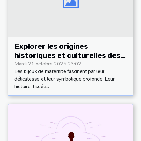
Explorer les origines
historiques et culturelles des
bijoux de maternité
Mardi 21 octobre 2025 23:02
Les bijoux de maternité fascinent par leur
délicatesse et leur symbolique profonde. Leur
histoire, tissée...