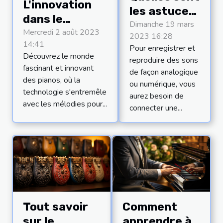
L'innovation
les astuces
dans le
pour bien
Dimanche 19 mars
domaine des
Mercredi 2 août 2023
2023 16:28
choisir sa
14:41
pianos : le cas
Pour enregistrer et
carte son ?
Découvrez le monde
reproduire des sons
particulier du
fascinant et innovant
de façon analogique
piano
des pianos, où la
ou numérique, vous
silencieux et
technologie s'entremêle
aurez besoin de
du piano
avec les mélodies pour...
connecter une...
TransAcoustic
Tout savoir
Comment
sur le
apprendre à