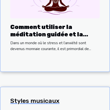
Comment utiliser la
méditation guidée et la
guérison sonore pour
Dans un monde où le stress et l’anxiété sont
l'épanouissement personnel
devenus monnaie courante, il est primordial de...
Styles musicaux