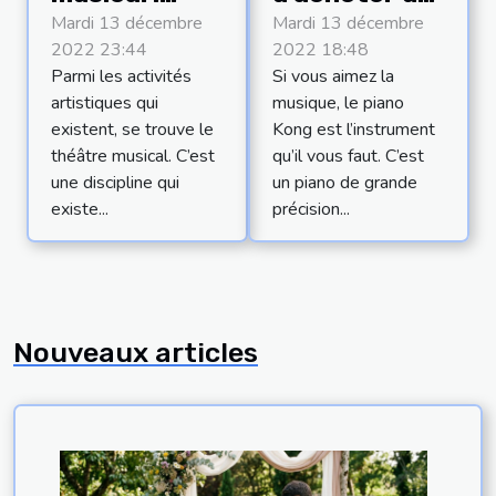
explications
piano Korg
Mardi 13 décembre
Mardi 13 décembre
2022 23:44
2022 18:48
et définition
Parmi les activités
Si vous aimez la
artistiques qui
musique, le piano
existent, se trouve le
Kong est l’instrument
théâtre musical. C’est
qu’il vous faut. C’est
une discipline qui
un piano de grande
existe...
précision...
Nouveaux articles