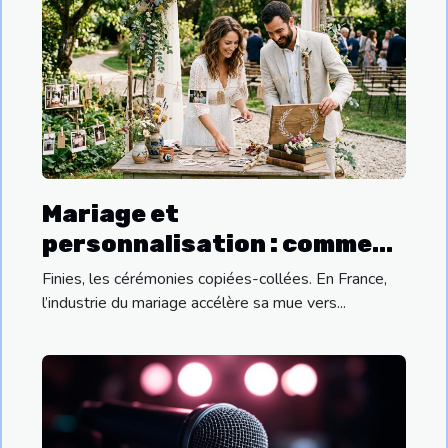
Mariage et
personnalisation : comment
insuffler votre histoire dans
Finies, les cérémonies copiées-collées. En France,
chaque prestation
l’industrie du mariage accélère sa mue vers...