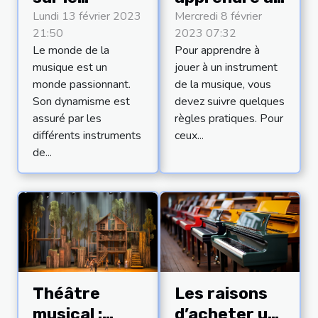
Kalimba
jouer au
Lundi 13 février 2023
Mercredi 8 février
21:50
2023 07:32
piano ?
Le monde de la
Pour apprendre à
musique est un
jouer à un instrument
monde passionnant.
de la musique, vous
Son dynamisme est
devez suivre quelques
assuré par les
règles pratiques. Pour
différents instruments
ceux...
de...
Théâtre
Les raisons
musical :
d’acheter un